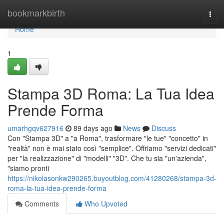
Home
bookmarkbirth
Togg
navi
Home
1
Stampa 3D Roma: La Tua Idea
Prende Forma
umarhgqv627916
89 days ago
News
Discuss
Con "Stampa 3D" a "a Roma", trasformare "le tue" "concetto" in
"realtà" non è mai stato così "semplice". Offriamo "servizi dedicati"
per "la realizzazione" di "modelli" "3D". Che tu sia "un'azienda",
"siamo pronti
https://nikolasonkw290265.buyoutblog.com/41280268/stampa-3d-
roma-la-tua-idea-prende-forma
Comments
Who Upvoted