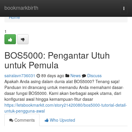
Home
bookmarkbirth
Togg
navi
Home
1
BOS5000: Pengantar Utuh
untuk Pemula
sairalavn736031
89 days ago
News
Discuss
Apakah Anda asing dalam dunia alat BOS5000? Tenang saja!
Panduan ini dirancang untuk memandu Anda memahami dasar-
dasar fungsi BOS5000. Kami akan berbagai aspek utama, dari
konfigurasi awal hingga kemampuan-fitur dasar
https://letsbookmarkit.com/story21420080/bos5000-tutorial-detail-
untuk-pengguna-awal
Comments
Who Upvoted