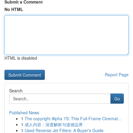
Submit a Comment
No HTML
HTML is disabled
Report Page
Search
Go
Published News
1
The copyright Alpha 7S: This Full-Frame Cinemat...
1
成人内容：深度解析与道德边界
1
Used Reverse Jet Filters: A Buyer's Guide