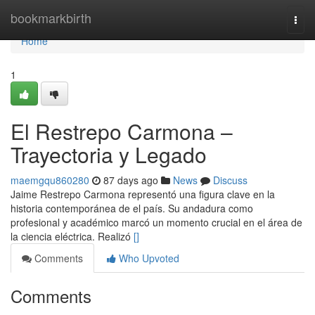
Home
bookmarkbirth
Togg
navi
Home
1
El Restrepo Carmona –
Trayectoria y Legado
maemgqu860280
87 days ago
News
Discuss
Jaime Restrepo Carmona representó una figura clave en la
historia contemporánea de el país. Su andadura como
profesional y académico marcó un momento crucial en el área de
la ciencia eléctrica. Realizó
[]
Comments
Who Upvoted
Comments