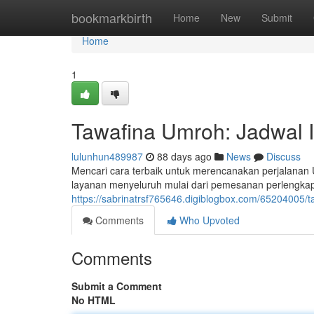
Home
bookmarkbirth
Home
New
Submit
Home
1
Tawafina Umroh: Jadwal 
lulunhun489987
88 days ago
News
Discuss
Mencari cara terbaik untuk merencanakan perjalanan
layanan menyeluruh mulai dari pemesanan perlengkap
https://sabrinatrsf765646.digiblogbox.com/65204005/
Comments
Who Upvoted
Comments
Submit a Comment
No HTML