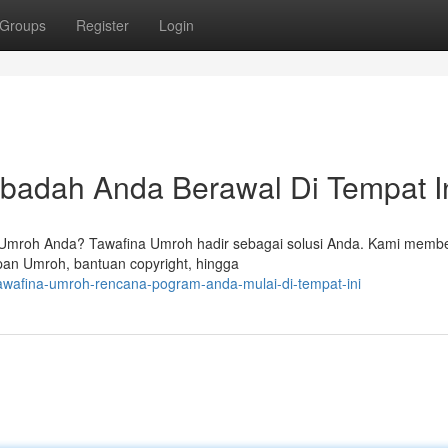
Groups
Register
Login
Ibadah Anda Berawal Di Tempat I
 Umroh Anda? Tawafina Umroh hadir sebagai solusi Anda. Kami memb
an Umroh, bantuan copyright, hingga
tawafina-umroh-rencana-pogram-anda-mulai-di-tempat-ini