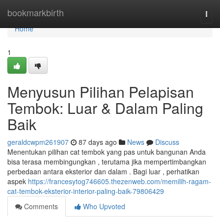
Home
bookmarkbirth
Togg
navi
Home
1
Menyusun Pilihan Pelapisan
Tembok: Luar & Dalam Paling
Baik
geraldcwpm261907
87 days ago
News
Discuss
Menentukan pilihan cat tembok yang pas untuk bangunan Anda
bisa terasa membingungkan , terutama jika mempertimbangkan
perbedaan antara eksterior dan dalam . Bagi luar , perhatikan
aspek
https://francesytog746605.thezenweb.com/memilih-ragam-
cat-tembok-eksterior-interior-paling-baik-79806429
Comments
Who Upvoted