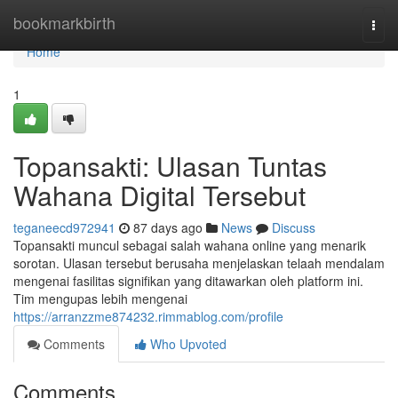
Home
bookmarkbirth
Togg
navi
Home
1
Topansakti: Ulasan Tuntas
Wahana Digital Tersebut
teganeecd972941
87 days ago
News
Discuss
Topansakti muncul sebagai salah wahana online yang menarik
sorotan. Ulasan tersebut berusaha menjelaskan telaah mendalam
mengenai fasilitas signifikan yang ditawarkan oleh platform ini.
Tim mengupas lebih mengenai
https://arranzzme874232.rimmablog.com/profile
Comments
Who Upvoted
Comments