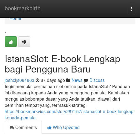
Home
bookmarkbirth
Togg
navi
Home
1
IstanaSlot: E-book Lengkap
bagi Pengguna Baru
joshcfjs064863
87 days ago
News
Discuss
Ingin memulai permainan slot online pada IstanaSlot? Panduan
ini dirancang kepada Anda yang pengguna pemula. Kami akan
mengulas beberapa dasar yang Anda tautkan, diawali dari
pemilihan tempat yang, termasuk strategi
https://bookmarkvids.com/story287157/istanaslot-e-book-lengkap-
kepada-pemula
Comments
Who Upvoted