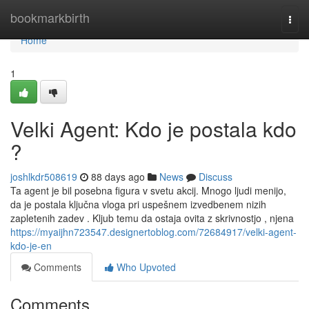
Home
bookmarkbirth
Togg
navi
Home
1
Velki Agent: Kdo je postala kdo
?
joshlkdr508619
88 days ago
News
Discuss
Ta agent je bil posebna figura v svetu akcij. Mnogo ljudi menijo,
da je postala ključna vloga pri uspešnem izvedbenem nizih
zapletenih zadev . Kljub temu da ostaja ovita z skrivnostjo , njena
https://myaijhn723547.designertoblog.com/72684917/velki-agent-
kdo-je-en
Comments
Who Upvoted
Comments