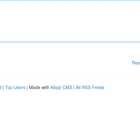
Rep
d
|
Top Users
| Made with
Kliqqi CMS
|
All RSS Feeds