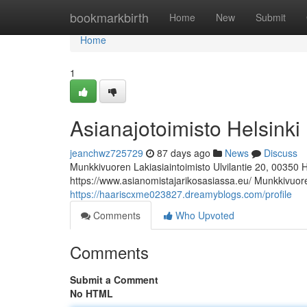
Home
bookmarkbirth
Home
New
Submit
Home
1
Asianajotoimisto Helsinki
jeanchwz725729
87 days ago
News
Discuss
Munkkivuoren Lakiasiaintoimisto Ulvilantie 20, 00350 
https://www.asianomistajarikosasiassa.eu/ Munkkivuoren
https://haariscxme023827.dreamyblogs.com/profile
Comments
Who Upvoted
Comments
Submit a Comment
No HTML