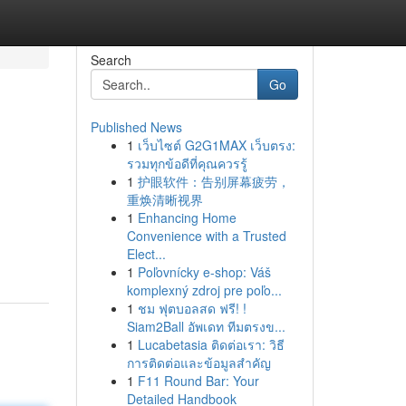
Search
Go
Published News
1
เว็บไซต์ G2G1MAX เว็บตรง:
รวมทุกข้อดีที่คุณควรรู้
1
护眼软件：告别屏幕疲劳，
重焕清晰视界
1
Enhancing Home
Convenience with a Trusted
Elect...
1
Poľovnícky e-shop: Váš
komplexný zdroj pre poľo...
1
ชม ฟุตบอลสด ฟรี! !
Siam2Ball อัพเดท ทีมตรงข...
1
Lucabetasia ติดต่อเรา: วิธี
การติดต่อและข้อมูลสำคัญ
1
F11 Round Bar: Your
Detailed Handbook