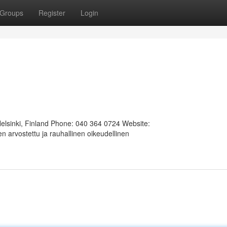
Groups
Register
Login
Helsinki, Finland Phone: 040 364 0724 Website:
 arvostettu ja rauhallinen oikeudellinen