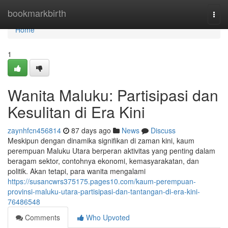
Home
bookmarkbirth
Togg
navi
Home
1
Wanita Maluku: Partisipasi dan
Kesulitan di Era Kini
zaynhfcn456814
87 days ago
News
Discuss
Meskipun dengan dinamika signifikan di zaman kini, kaum
perempuan Maluku Utara berperan aktivitas yang penting dalam
beragam sektor, contohnya ekonomi, kemasyarakatan, dan
politik. Akan tetapi, para wanita mengalami
https://susancwrs375175.pages10.com/kaum-perempuan-
provinsi-maluku-utara-partisipasi-dan-tantangan-di-era-kini-
76486548
Comments
Who Upvoted