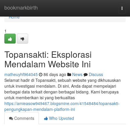
Home
bookmarkbirth
Togg
navi
Home
1
Topansakti: Eksplorasi
Mendalam Website Ini
matheuyhf964045
86 days ago
News
Discuss
Selamat hadir di Topansakti, sebuah website yang dikhususkan
untuk investigasi mendalam. Di sini, Anda dapat mempelajari
berbagai data terkait dengan berbagai bidang. Kami berupaya
untuk memberikan isi yang berkualitas
https://amieasow949467.blogsmine.com/41548484/topansakti-
pengungkapan-mendalam-platform-ini
Comments
Who Upvoted