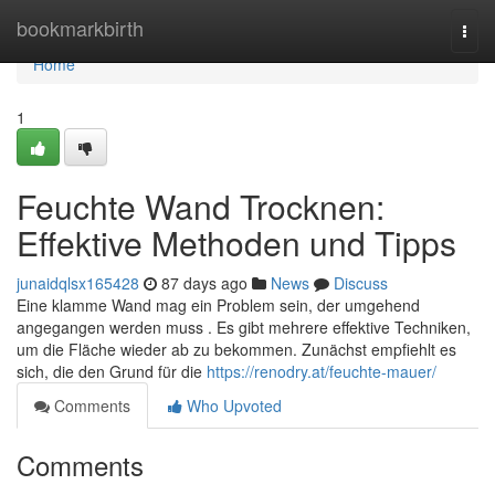
Home
bookmarkbirth
Togg
navi
Home
1
Feuchte Wand Trocknen:
Effektive Methoden und Tipps
junaidqlsx165428
87 days ago
News
Discuss
Eine klamme Wand mag ein Problem sein, der umgehend
angegangen werden muss . Es gibt mehrere effektive Techniken,
um die Fläche wieder ab zu bekommen. Zunächst empfiehlt es
sich, die den Grund für die
https://renodry.at/feuchte-mauer/
Comments
Who Upvoted
Comments