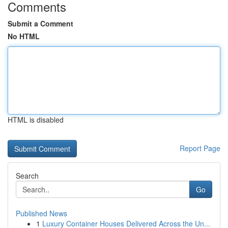
Comments
Submit a Comment
No HTML
HTML is disabled
Report Page
Search
Go
Published News
1
Luxury Container Houses Delivered Across the Un...