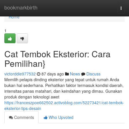
Home
bookmarkbirth
Togg
navi
Home
1
Cat Tembok Eksterior: Cara
Pemilihan}
victorddie977532
87 days ago
News
Discuss
Memilih pelapis dinding eksterior yang tepat untuk rumah Anda
bukan hal sederhana. Perhatikan faktor termasuk kondisi daerah,
intensitas panas matahari, dan keindahan yang dimau. Gunakan
produk dengan teknologi awet
https://franceszpoe662502.activoblog.com/52273421/cat-tembok-
eksterior-tips-desain
Comments
Who Upvoted