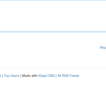
Rep
d
|
Top Users
| Made with
Kliqqi CMS
|
All RSS Feeds