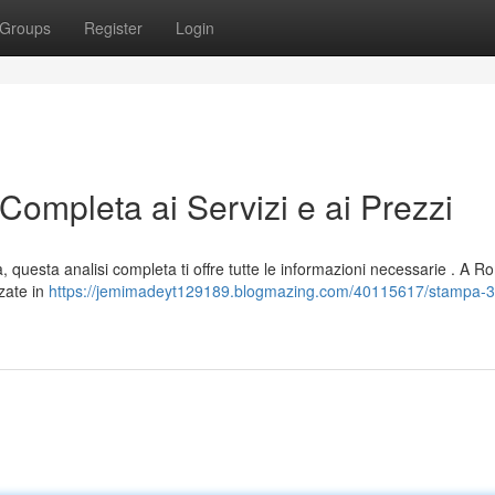
Groups
Register
Login
mpleta ai Servizi e ai Prezzi
a, questa analisi completa ti offre tutte le informazioni necessarie . A R
zate in
https://jemimadeyt129189.blogmazing.com/40115617/stampa-