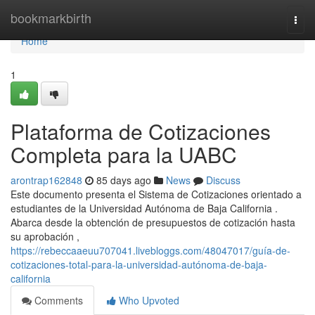
Home
bookmarkbirth
Togg
navi
Home
1
Plataforma de Cotizaciones
Completa para la UABC
arontrap162848
85 days ago
News
Discuss
Este documento presenta el Sistema de Cotizaciones orientado a
estudiantes de la Universidad Autónoma de Baja California .
Abarca desde la obtención de presupuestos de cotización hasta
su aprobación ,
https://rebeccaaeuu707041.livebloggs.com/48047017/guía-de-
cotizaciones-total-para-la-universidad-autónoma-de-baja-
california
Comments
Who Upvoted