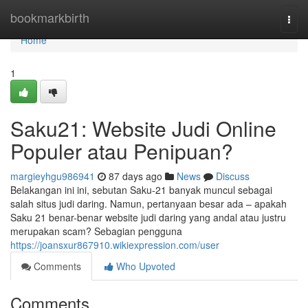
Home
bookmarkbirth
Togg
navi
Home
1
Saku21: Website Judi Online
Populer atau Penipuan?
margieyhgu986941
87 days ago
News
Discuss
Belakangan ini ini, sebutan Saku-21 banyak muncul sebagai
salah situs judi daring. Namun, pertanyaan besar ada – apakah
Saku 21 benar-benar website judi daring yang andal atau justru
merupakan scam? Sebagian pengguna
https://joansxur867910.wikiexpression.com/user
Comments
Who Upvoted
Comments