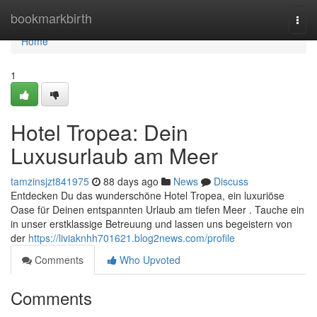
Home
bookmarkbirth
Togg
navi
Home
1
Hotel Tropea: Dein
Luxusurlaub am Meer
tamzinsjzt841975
88 days ago
News
Discuss
Entdecken Du das wunderschöne Hotel Tropea, ein luxuriöse
Oase für Deinen entspannten Urlaub am tiefen Meer . Tauche ein
in unser erstklassige Betreuung und lassen uns begeistern von
der
https://liviaknhh701621.blog2news.com/profile
Comments
Who Upvoted
Comments