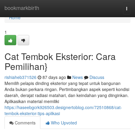
Home
bookmarkbirth
Togg
navi
Home
1
Cat Tembok Eksterior: Cara
Pemilihan}
rishiaheb371526
87 days ago
News
Discuss
Memilih pelapis dinding eksterior yang tepat untuk bangunan
Anda bukan perkara ringan. Pertimbangkan aspek seperti kondisi
daerah, derajat radiasi matahari, dan keindahan yang diinginkan.
Aplikasikan material memiliki
https://haseebgcrk926503.designertoblog.com/72510868/cat-
tembok-eksterior-tips-aplikasi
Comments
Who Upvoted