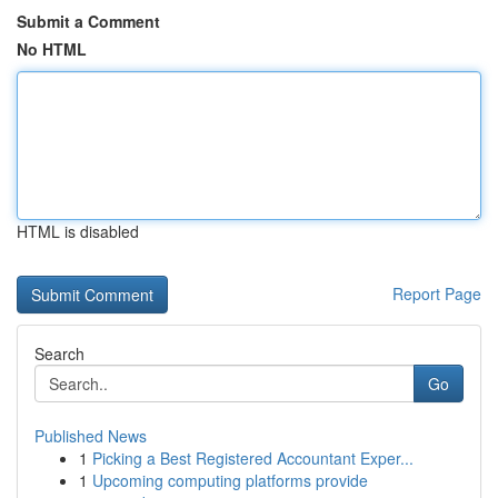
Submit a Comment
No HTML
HTML is disabled
Report Page
Search
Go
Published News
1
Picking a Best Registered Accountant Exper...
1
Upcoming computing platforms provide