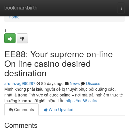
Home
bookmarkbirth
Togg
navi
Home
1
EE88: Your supreme on-line
On line casino desired
destination
arunhzag990287
85 days ago
News
Discuss
Mình không phải kiểu người dễ bị thuyết phục bởi quảng cáo,
nhất là trong lĩnh vực cá cược online – nơi mà trải nghiệm thực tế
thường khác xa lời giới thiệu. Lần
https://ee88.cafe/
Comments
Who Upvoted
Comments