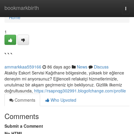
Home
bookmarkbirth
Togg
navi
Home
1
```
ammarkkaa559166
86 days ago
News
Discuss
Ataköy Eskort Servisi Kağıthane bölgesinde, yüksek bir eğlence
deneyim mi arıyorsunuz? Eğlenceli refakatçi hizmetlerimizle,
unutulmaz bir akşam geçirmeniz için bekliyoruz. Gizlilik ilkemiz
doğrultusunda,
https://rsapnqg302991.blogofchange.com/profile
Comments
Who Upvoted
Comments
Submit a Comment
No HTML