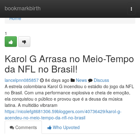
Home
bookmarkbirth
Togg
navi
Home
1
Karol G Arrasa no Meio-Tempo
da NFL no Brasil!
lancelpnn085857
84 days ago
News
Discuss
A estrela colombiana Karol G incendiou o estádio do jogo da NFL
no Brasil. Com uma performance explosiva e cheia de emoção,
ela conquistou o público e provou que é a deusa da música
latina. A multidão vibraram
https://nicolefgit681306.59bloggers.com/40736429/karol-g-
acendeu-no-meio-tempo-da-nfl-no-brasil
Comments
Who Upvoted