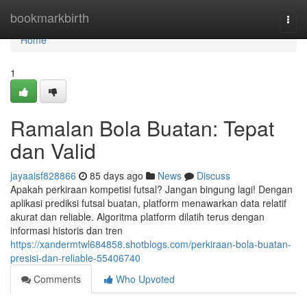
Home
bookmarkbirth
Togg
navi
Home
1
Ramalan Bola Buatan: Tepat
dan Valid
jayaaisf828866
85 days ago
News
Discuss
Apakah perkiraan kompetisi futsal? Jangan bingung lagi! Dengan
aplikasi prediksi futsal buatan, platform menawarkan data relatif
akurat dan reliable. Algoritma platform dilatih terus dengan
informasi historis dan tren
https://xandermtwl684858.shotblogs.com/perkiraan-bola-buatan-
presisi-dan-reliable-55406740
Comments
Who Upvoted