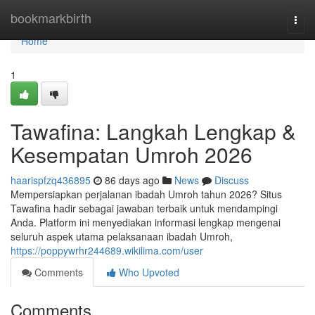
Home
bookmarkbirth
Togg
navi
Home
1
Tawafina: Langkah Lengkap &
Kesempatan Umroh 2026
haarispfzq436895
86 days ago
News
Discuss
Mempersiapkan perjalanan ibadah Umroh tahun 2026? Situs
Tawafina hadir sebagai jawaban terbaik untuk mendampingi
Anda. Platform ini menyediakan informasi lengkap mengenai
seluruh aspek utama pelaksanaan ibadah Umroh,
https://poppywrhr244689.wikilima.com/user
Comments
Who Upvoted
Comments