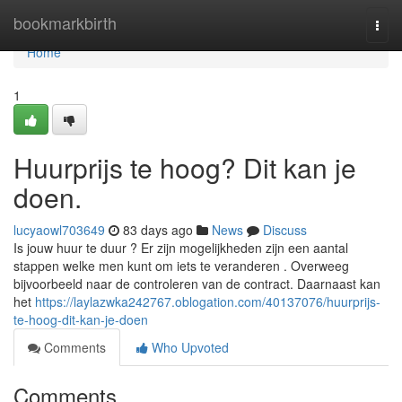
Home
bookmarkbirth
Togg
navi
Home
1
Huurprijs te hoog? Dit kan je
doen.
lucyaowl703649
83 days ago
News
Discuss
Is jouw huur te duur ? Er zijn mogelijkheden zijn een aantal
stappen welke men kunt om iets te veranderen . Overweeg
bijvoorbeeld naar de controleren van de contract. Daarnaast kan
het
https://laylazwka242767.oblogation.com/40137076/huurprijs-
te-hoog-dit-kan-je-doen
Comments
Who Upvoted
Comments