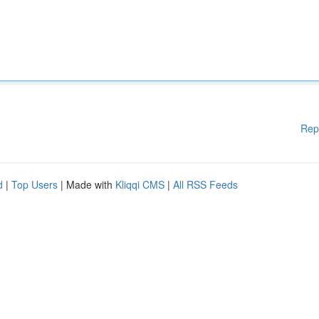
Rep
d
|
Top Users
| Made with
Kliqqi CMS
|
All RSS Feeds