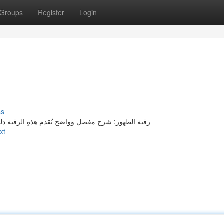
Groups
Register
Login
ss
رقية الظهور: شرح مفصل وواضح تُقدم هذهِ الرقية دليلً
xt