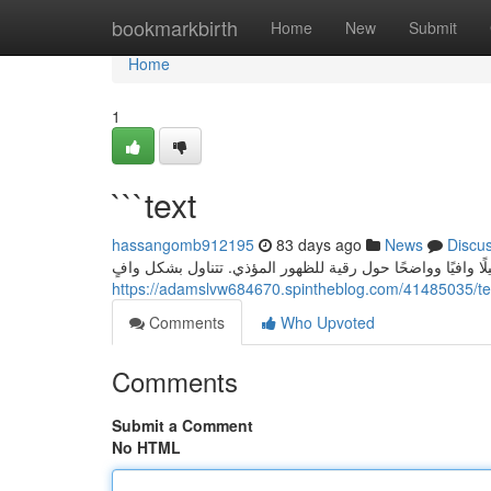
Home
bookmarkbirth
Home
New
Submit
Home
1
```text
hassangomb912195
83 days ago
News
Discu
ا وافيًا وواضحًا حول رقية للظهور المؤذي. تتناول بشكل وافٍ
https://adamslvw684670.spintheblog.com/41485035/te
Comments
Who Upvoted
Comments
Submit a Comment
No HTML