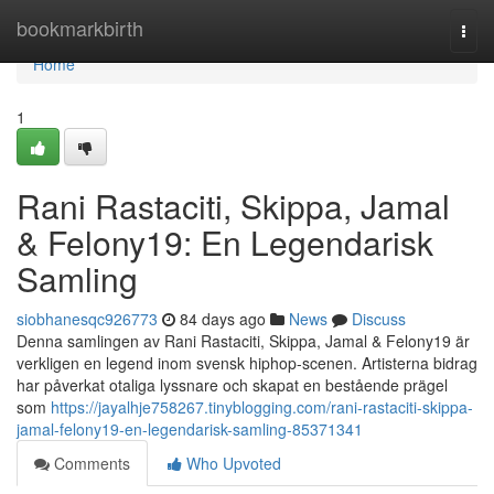
Home
bookmarkbirth
Togg
navi
Home
1
Rani Rastaciti, Skippa, Jamal
& Felony19: En Legendarisk
Samling
siobhanesqc926773
84 days ago
News
Discuss
Denna samlingen av Rani Rastaciti, Skippa, Jamal & Felony19 är
verkligen en legend inom svensk hiphop-scenen. Artisterna bidrag
har påverkat otaliga lyssnare och skapat en bestående prägel
som
https://jayalhje758267.tinyblogging.com/rani-rastaciti-skippa-
jamal-felony19-en-legendarisk-samling-85371341
Comments
Who Upvoted