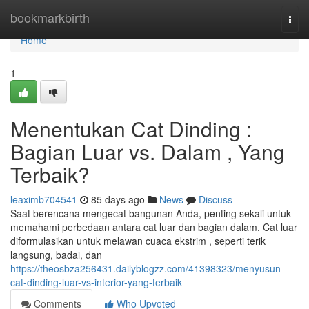
Home
bookmarkbirth
Togg
navi
Home
1
Menentukan Cat Dinding :
Bagian Luar vs. Dalam , Yang
Terbaik?
leaximb704541
85 days ago
News
Discuss
Saat berencana mengecat bangunan Anda, penting sekali untuk
memahami perbedaan antara cat luar dan bagian dalam. Cat luar
diformulasikan untuk melawan cuaca ekstrim , seperti terik
langsung, badai, dan
https://theosbza256431.dailyblogzz.com/41398323/menyusun-
cat-dinding-luar-vs-interior-yang-terbaik
Comments
Who Upvoted