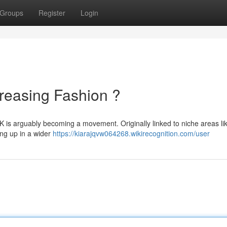
Groups
Register
Login
reasing Fashion ?
UK is arguably becoming a movement. Originally linked to niche areas li
ing up in a wider
https://kiarajqvw064268.wikirecognition.com/user