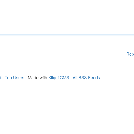
Rep
d
|
Top Users
| Made with
Kliqqi CMS
|
All RSS Feeds