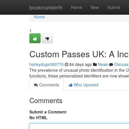
Home
bookmarkbirth
Home
New
Submit
Home
1
Custom Passes UK: A Inc
harleyduge380776
84 days ago
News
Discuss
The prevalence of unusual photo identification in the 
functions, these personalized identifiers are now show
Comments
Who Upvoted
Comments
Submit a Comment
No HTML