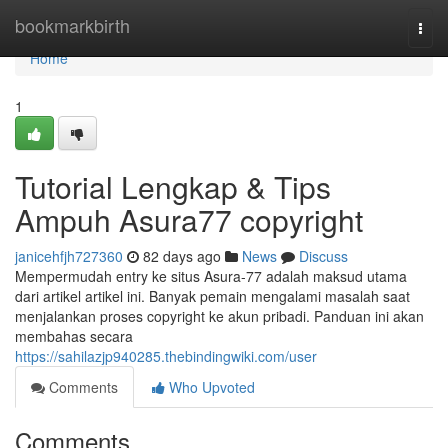
Home
bookmarkbirth
Togg
navi
Home
1
Tutorial Lengkap & Tips
Ampuh Asura77 copyright
janicehfjh727360
82 days ago
News
Discuss
Mempermudah entry ke situs Asura-77 adalah maksud utama
dari artikel artikel ini. Banyak pemain mengalami masalah saat
menjalankan proses copyright ke akun pribadi. Panduan ini akan
membahas secara
https://sahilazjp940285.thebindingwiki.com/user
Comments
Who Upvoted
Comments