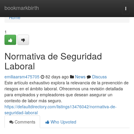
Home
bookmarkbirth
Togg
navi
Home
1
Normativa de Seguridad
Laboral
emiliaarsm475705
82 days ago
News
Discuss
Este artículo exhaustivo explora la relevancia de la prevención de
riesgos en el ámbito laboral. Ofrecemos una revisión detallada
para empleados y empleadores que desean asegurar un
contexto de labor más seguro.
https://defaultdirectory.com/listings13476042/normativa-de-
seguridad-laboral
Comments
Who Upvoted