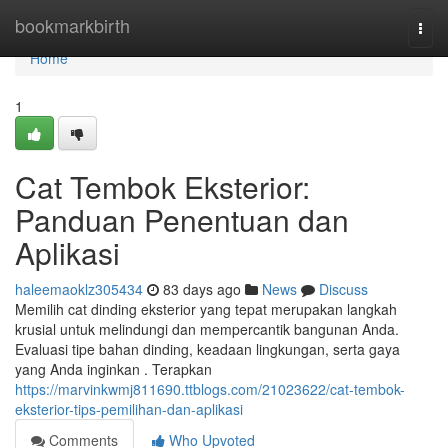
Home
bookmarkbirth
Togg
navi
Home
1
Cat Tembok Eksterior:
Panduan Penentuan dan
Aplikasi
haleemaoklz305434
83 days ago
News
Discuss
Memilih cat dinding eksterior yang tepat merupakan langkah
krusial untuk melindungi dan mempercantik bangunan Anda.
Evaluasi tipe bahan dinding, keadaan lingkungan, serta gaya
yang Anda inginkan . Terapkan
https://marvinkwmj811690.ttblogs.com/21023622/cat-tembok-
eksterior-tips-pemilihan-dan-aplikasi
Comments
Who Upvoted