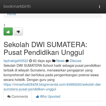
Home
bookmarkbirth
Togg
navi
Home
1
Sekolah DWI SUMATERA:
Pusat Pendidikan Unggul
laytnalcg400522
82 days ago
News
Discuss
Sekolah DWI SUMATERA School hadir sebagai pusat pendidikan
terbaik di wilayah Sumatera, menawarkan pengajaran yang
komprehensif dan berfokus pada pengembangan potensi siswa
secara holistik. Dengan guru yang
https://minasfvs828458.blogrenanda.com/45889260/sekolah-dwi-
sumatera-pusat-pendidikan-unggul
Comments
Who Upvoted