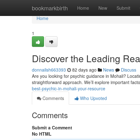
Home
bookmarkbirth
Home
New
Submit
Home
1
Discover the Leading Rea
donnailsh663393
82 days ago
News
Discuss
Are you looking for psychic guidance in Mohali? Locating
straightforward approach. We’ll explore important facto
best-psychic-in-mohali-your-resource
Comments
Who Upvoted
Comments
Submit a Comment
No HTML