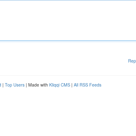
Rep
d
|
Top Users
| Made with
Kliqqi CMS
|
All RSS Feeds