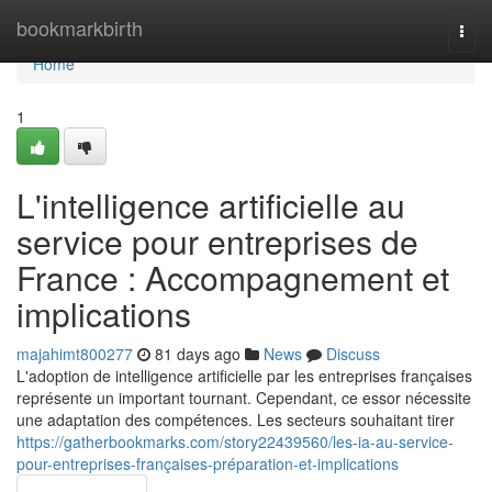
Home
bookmarkbirth
Togg
navi
Home
1
L'intelligence artificielle au
service pour entreprises de
France : Accompagnement et
implications
majahimt800277
81 days ago
News
Discuss
L'adoption de intelligence artificielle par les entreprises françaises
représente un important tournant. Cependant, ce essor nécessite
une adaptation des compétences. Les secteurs souhaitant tirer
https://gatherbookmarks.com/story22439560/les-ia-au-service-
pour-entreprises-françaises-préparation-et-implications