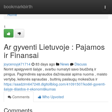
Home
bookmarkbirth
Togg
navi
Home
1
Ar gyventi Lietuvoje : Pajamos
ir Finansai
joycenoyj471714
83 days ago
News
Discuss
Norint apsigyventi šalyje , svarbu numatyti savo biudžetą ir
pinigus. Pagrindinės sąnaudos dažniausiai apima nuoma , maisto
vertybę, kelionės sąnaudas , buitinių paslaugų mokesčius ir
https://saadzirn647248.digitollblog.com/41091507/kodėl-gyventi-
šalyje-išlaidos-ir-ekonomiškumas
Comments
Who Upvoted
Comments