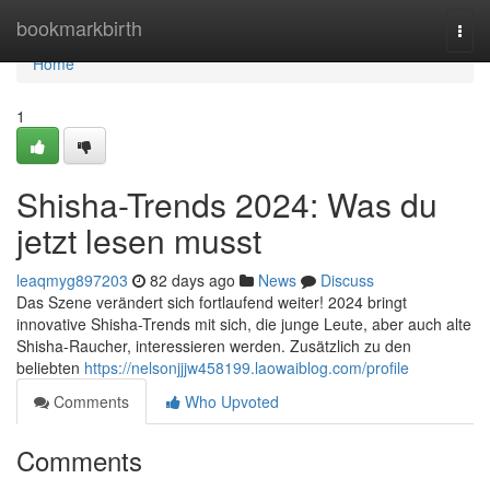
Home
bookmarkbirth
Togg
navi
Home
1
Shisha-Trends 2024: Was du
jetzt lesen musst
leaqmyg897203
82 days ago
News
Discuss
Das Szene verändert sich fortlaufend weiter! 2024 bringt
innovative Shisha-Trends mit sich, die junge Leute, aber auch alte
Shisha-Raucher, interessieren werden. Zusätzlich zu den
beliebten
https://nelsonjjjw458199.laowaiblog.com/profile
Comments
Who Upvoted
Comments