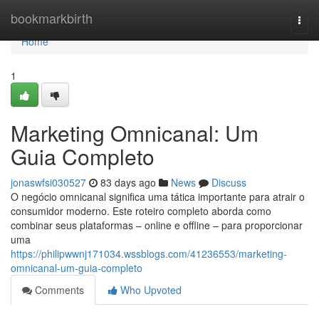
Home
bookmarkbirth
Togg
navi
Home
1
Marketing Omnicanal: Um
Guia Completo
jonaswfsi030527
83 days ago
News
Discuss
O negócio omnicanal significa uma tática importante para atrair o
consumidor moderno. Este roteiro completo aborda como
combinar seus plataformas – online e offline – para proporcionar
uma
https://philipwwnj171034.wssblogs.com/41236553/marketing-
omnicanal-um-guia-completo
Comments
Who Upvoted