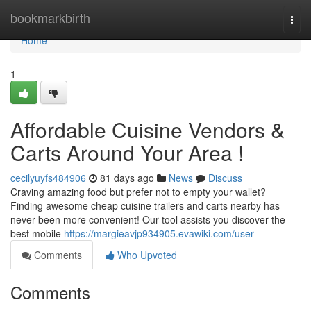
Home
bookmarkbirth
Togg
navi
Home
1
Affordable Cuisine Vendors &
Carts Around Your Area !
cecilyuyfs484906
81 days ago
News
Discuss
Craving amazing food but prefer not to empty your wallet?
Finding awesome cheap cuisine trailers and carts nearby has
never been more convenient! Our tool assists you discover the
best mobile
https://margieavjp934905.evawiki.com/user
Comments
Who Upvoted
Comments