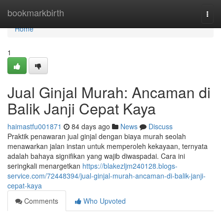
Home
bookmarkbirth
Togg
navi
Home
1
Jual Ginjal Murah: Ancaman di
Balik Janji Cepat Kaya
haimastfu001871
84 days ago
News
Discuss
Praktik penawaran jual ginjal dengan biaya murah seolah
menawarkan jalan instan untuk memperoleh kekayaan, ternyata
adalah bahaya signifikan yang wajib diwaspadai. Cara ini
seringkali menargetkan
https://blakezljm240128.blogs-
service.com/72448394/jual-ginjal-murah-ancaman-di-balik-janji-
cepat-kaya
Comments
Who Upvoted