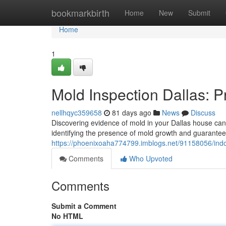
Home
bookmarkbirth
Home
New
Submit
Home
1
Mold Inspection Dallas: 
nellhqyc359658
81 days ago
News
Discuss
Discovering evidence of mold in your Dallas house can b
identifying the presence of mold growth and guaranteei
https://phoenixoaha774799.imblogs.net/91158056/ind
Comments
Who Upvoted
Comments
Submit a Comment
No HTML