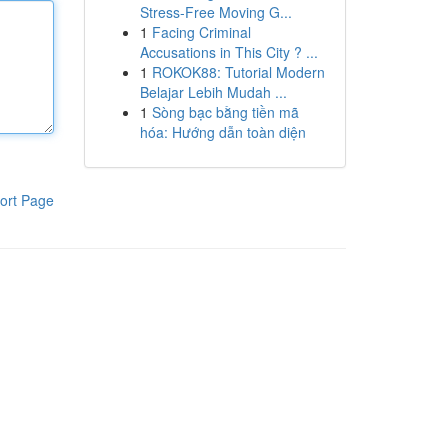
Stress-Free Moving G...
1
Facing Criminal
Accusations in This City ? ...
1
ROKOK88: Tutorial Modern
Belajar Lebih Mudah ...
1
Sòng bạc bằng tiền mã
hóa: Hướng dẫn toàn diện
ort Page