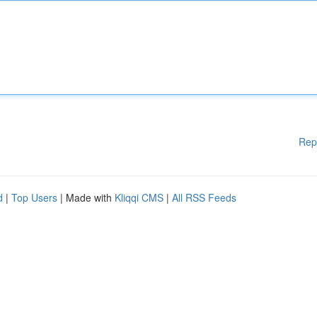
Rep
d
|
Top Users
| Made with
Kliqqi CMS
|
All RSS Feeds