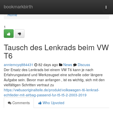
Home
bookmarkbirth
Togg
navi
Home
1
Tausch des Lenkrads beim VW
T6
anniemcyq884431
82 days ago
News
Discuss
Der Ersatz des Lenkrads bei einem VW T6 kann je nach
Erfahrungsstand und Werkzeugset eine schnelle oder längere
Aufgabe sein. Bevor man anfangen , ist es wichtig, sich mit den
vielfältigen Schritten vertraut zu
https://vwbusoriginalteile.de/produkt/volkswagen-t6-lenkrad-
echtleder-mit-airbag-passend-fur-t5-t5-2-2003-2019
Comments
Who Upvoted