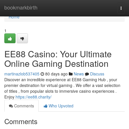
Home
bookmarkbirth
Togg
navi
Home
1
EE88 Casino: Your Ultimate
Online Gaming Destination
martinazlob537405
80 days ago
News
Discuss
Discover an incredible experience at EE88 Gaming Hub , your
premier destination for virtual gaming . We offer a vast selection
of titles , from popular slots to immersive casino experiences .
Enjoy
https://ee88.charity/
Comments
Who Upvoted
Comments