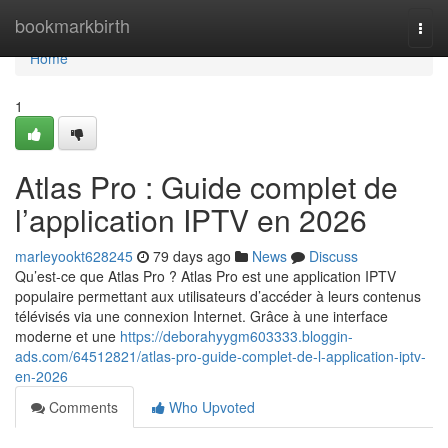
Home
bookmarkbirth
Togg
navi
Home
1
Atlas Pro : Guide complet de
l’application IPTV en 2026
marleyookt628245
79 days ago
News
Discuss
Qu’est-ce que Atlas Pro ? Atlas Pro est une application IPTV
populaire permettant aux utilisateurs d’accéder à leurs contenus
télévisés via une connexion Internet. Grâce à une interface
moderne et une
https://deborahyygm603333.bloggin-
ads.com/64512821/atlas-pro-guide-complet-de-l-application-iptv-
en-2026
Comments
Who Upvoted