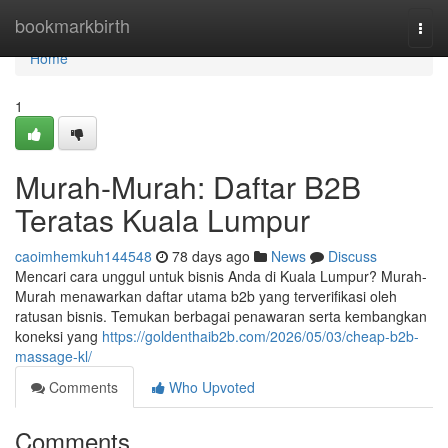
Home
bookmarkbirth
Togg
navi
Home
1
Murah-Murah: Daftar B2B
Teratas Kuala Lumpur
caoimhemkuh144548
78 days ago
News
Discuss
Mencari cara unggul untuk bisnis Anda di Kuala Lumpur? Murah-
Murah menawarkan daftar utama b2b yang terverifikasi oleh
ratusan bisnis. Temukan berbagai penawaran serta kembangkan
koneksi yang
https://goldenthaib2b.com/2026/05/03/cheap-b2b-
massage-kl/
Comments
Who Upvoted
Comments