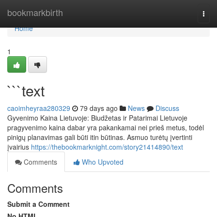
Home
bookmarkbirth
Togg
navi
Home
1
```text
caoimheyraa280329
79 days ago
News
Discuss
Gyvenimo Kaina Lietuvoje: Biudžetas ir Patarimai Lietuvoje
pragyvenimo kaina dabar yra pakankamai nei prieš metus, todėl
pinigų planavimas gali būti itin būtinas. Asmuo turėtų įvertinti
įvairius
https://thebookmarknight.com/story21414890/text
Comments
Who Upvoted
Comments
Submit a Comment
No HTML