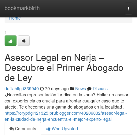
Home
bookmarkbirth
Togg
navi
Home
1
Asesor Legal en Nerja –
Descubre el Primer Abogado
de Ley
delilahltgd839940
79 days ago
News
Discuss
¿Necesitas representación jurídica en la zona? Hallar un asesor
con experiencia es crucial para afrontar cualquier caso que te
afecte. Te ofrecemos una gama de abogados en la localidad ,
https://rorypdgi421325.prublogger.com/40206032/asesor-legal-
en-la-ciudad-de-nerja-encuentra-el-mejor-experto-legal
Comments
Who Upvoted