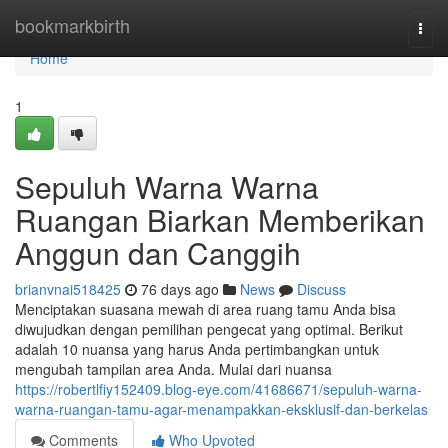
Home
bookmarkbirth
Togg
navi
Home
1
Sepuluh Warna Warna
Ruangan Biarkan Memberikan
Anggun dan Canggih
brianvnai518425
76 days ago
News
Discuss
Menciptakan suasana mewah di area ruang tamu Anda bisa
diwujudkan dengan pemilihan pengecat yang optimal. Berikut
adalah 10 nuansa yang harus Anda pertimbangkan untuk
mengubah tampilan area Anda. Mulai dari nuansa
https://robertlfiy152409.blog-eye.com/41686671/sepuluh-warna-
warna-ruangan-tamu-agar-menampakkan-eksklusif-dan-berkelas
Comments
Who Upvoted