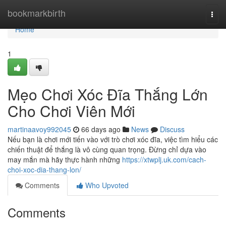
Home
bookmarkbirth
Togg
navi
Home
1
Mẹo Chơi Xóc Đĩa Thắng Lớn
Cho Chơi Viên Mới
martinaavoy992045
66 days ago
News
Discuss
Nếu bạn là chơi mới tiến vào với trò chơi xóc đĩa, việc tìm hiểu các
chiến thuật để thắng là vô cùng quan trọng. Đừng chỉ dựa vào
may mắn mà hãy thực hành những
https://xtwplj.uk.com/cach-
choi-xoc-dia-thang-lon/
Comments
Who Upvoted
Comments