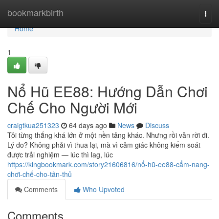
Home
bookmarkbirth
Togg
navi
Home
1
Nổ Hũ EE88: Hướng Dẫn Chơi
Chế Cho Người Mới
craigtkua251323
64 days ago
News
Discuss
Tôi từng thắng khá lớn ở một nền tảng khác. Nhưng rồi vẫn rời đi.
Lý do? Không phải vì thua lại, mà vì cảm giác không kiểm soát
được trải nghiệm — lúc thì lag, lúc
https://kingbookmark.com/story21606816/nổ-hũ-ee88-cẩm-nang-
chơi-chế-cho-tân-thủ
Comments
Who Upvoted
Comments